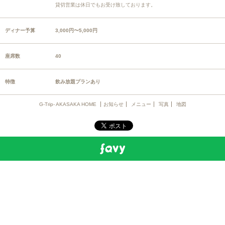
貸切営業は休日でもお受け致しております。
ディナー予算
3,000円〜5,000円
座席数
40
特徴
飲み放題プランあり
G-Trip- AKASAKA HOME
お知らせ
メニュー
写真
地図