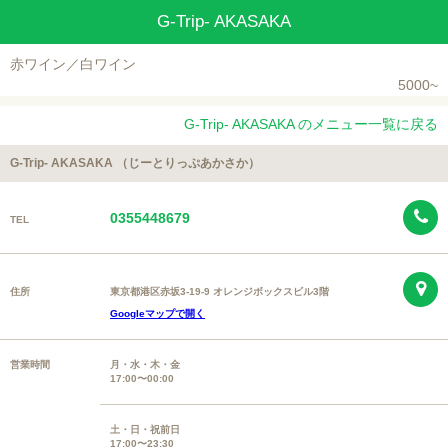
G-Trip- AKASAKA
赤ワイン／白ワイン
5000~
G-Trip- AKASAKA のメニュー一覧に戻る
G-Trip- AKASAKA （じーとりっぷあかさか）
0355448679
TEL
住所
東京都港区赤坂3-19-9 オレンジボックスビル3階
Googleマップで開く
営業時間
月・水・木・金
17:00〜00:00
土・日・祝前日
17:00〜23:30