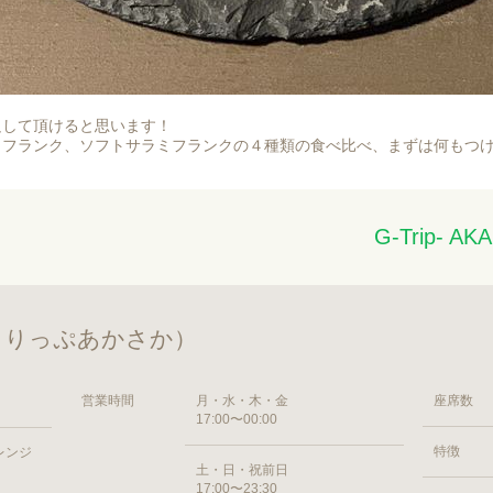
足して頂けると思います！
リフランク、ソフトサラミフランクの４種類の食べ比べ、まずは何もつ
G-Trip-
（じーとりっぷあかさか）
営業時間
月・水・木・金
座席数
17:00〜00:00
特徴
オレンジ
土・日・祝前日
17:00〜23:30