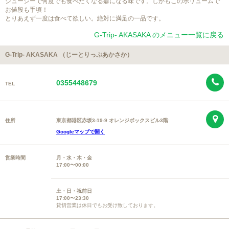
ジューシーで何度でも食べたくなる癖になる味です。しかもこのボリュームで
お値段も手頃！
とりあえず一度は食べて欲しい。絶対に満足の一品です。
G-Trip- AKASAKA のメニュー一覧に戻る
G-Trip- AKASAKA （じーとりっぷあかさか）
0355448679
TEL
住所
東京都港区赤坂3-19-9 オレンジボックスビル3階
Googleマップで開く
営業時間
月・水・木・金
17:00〜00:00
土・日・祝前日
17:00〜23:30
貸切営業は休日でもお受け致しております。