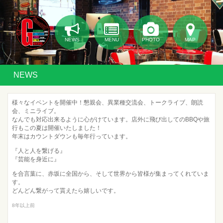
NEWS
MENU
PHOTO
MAP
NEWS
様々なイベントを開催中！懇親会、異業種交流会、トークライブ、朗読
会、ミニライブ。
なんでも対応出来るように心がけています。店外に飛び出してのBBQや旅
行もこの夏は開催いたしました！
年末はカウントダウンも毎年行っています。
『人と人を繋げる』
『芸能を身近に』
を合言葉に、赤坂に全国から、そして世界から皆様が集まってくれていま
す。
どんどん繋がって貰えたら嬉しいです。
8年以上前