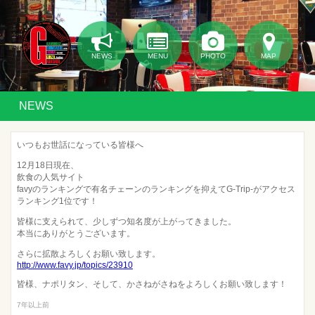
NEWS
MENU
PHOTO
MAP
NEWS
いつもお世話になっている皆様へ
12月18日現在、
飲食の人気サイト
favyのランキングで有名チェーンのランキングを抑えてG-Trip-がアクセス
ランキング1位です！
皆様に支えられて、少しずつ知名度が上がってきました。
本当にありがとうございます。
さらに拡散よろしくお願い致します。
http://www.favy.jp/topics/23910
皆様、ナポリタン、そして、かさねがさねをよろしくお願い致します！
7年以上前